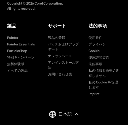
Copyright ©
2026
Corel Corporation.
All rights reserved.
製品
サポート
法的事項
Painter
製品の登録
使用条件
Painter Essentials
パッチおよびアップ
プライバシー
デート
ParticleShop
Cookie
ナレッジベース
特別キャンペーン
使用許諾契約
アンインストール方
無料体験版
法的事項
法
すべての製品
私の情報を販売 / 共
お問い合わせ先
有しません
私の Cookie を管理
します
Imprint
日本語