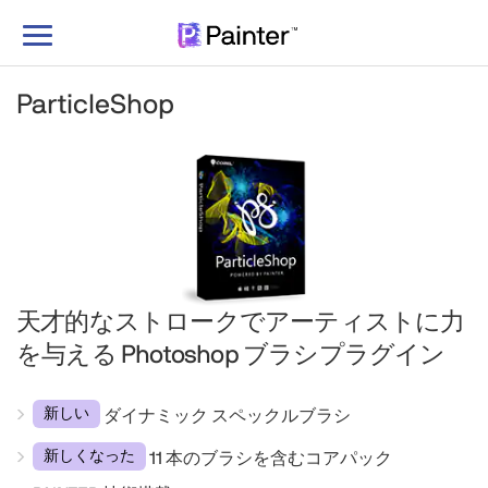
ナ
ビ
ゲ
ParticleShop
ー
シ
ョ
ン
の
切
り
替
天才的なストローク
でアーティストに力
え
を与える Photoshop ブラシプラグイン
新しい
ダイナミック スペックルブラシ
新しくなった
11 本のブラシを含むコアパック