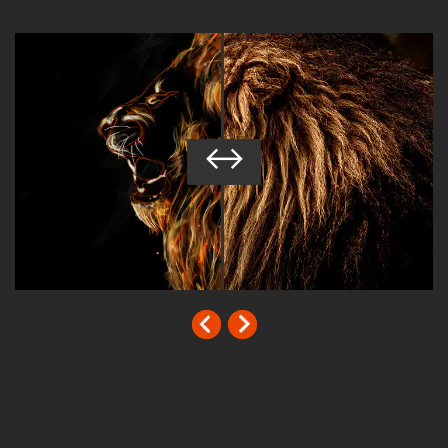
↔
↔
↔
↔