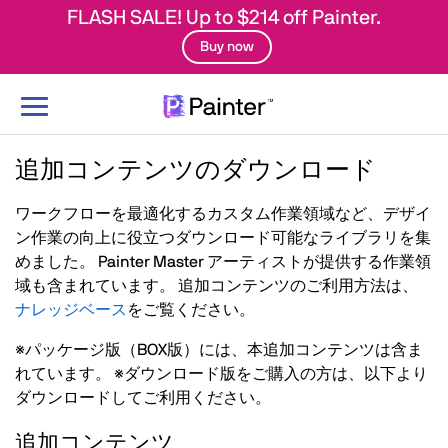
FLASH SALE! Up to $214 off Painter.
Buy now
ナ
ビ
ゲ
追加コンテンツのダウンロード
ー
シ
ワークフローを最適化するカスタム作業領域など、デザイ
ョ
ン作業の向上に役立つダウンロード可能なライブラリを集
ン
めました。 Painter Master アーティストが提供する作業領
の
域も含まれています。 追加コンテンツのご利用方法は、
切
ナレッジベース
をご覧ください。
り
替
※パッケージ版（BOX版）には、本追加コンテンツは含ま
え
れています。 ※ダウンロード版をご購入の方は、以下より
ダウンロードしてご利用ください。
追加コンテンツ